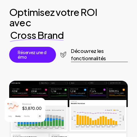
Optimisez votre ROI
avec
Cross Brand
Découvrez les
R
é
s
e
r
v
e
z
u
n
e
d
é
m
o
fonctionnalités