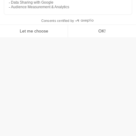
Générez plus de revenus
Votre
marque
est
recherchée
des
milliers
de
fois
par
mois
sur
les
moteurs
de
recherche
?
Vous
investissez
des
sommes
considérables
sur
Google
Ads
pour
la
protéger
?
En seulement 20