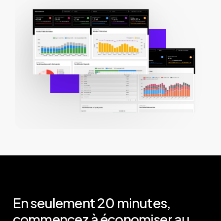
large éventail d’agences, qui
apprécient et adoptent nos solutions.
Nous proposons un format d’agence
et sommes disposés à signer des
accords de non-divulgation mutuelle
et de non-concurrence afin de
garantir une collaboration
harmonieuse.
En
seulement
20
minutes,
commencez
à
économiser
au