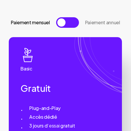
Paiement mensuel
Paiement annuel
Basic
Gratuit
Plug-and-Play
Accès dédié
3 jours d
‘essai
gratuit