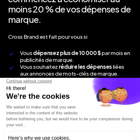
moins
20
%
de
vos
dépenses
de
marque.
Cross Brand est fait pour vous si
Vous
dépensez plus de 10 000 $
par mois en
publicités de marque.
Vous souhaitez
réduire les dépenses
liées
aux annonces de mots-clés de marque.
R
é
s
e
r
v
e
z
u
n
e
d
é
m
o
Connect
Contactez-nous
Webinaire
+1 877 706 9152
Appel rapide