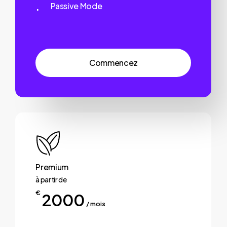
Passive Mode
C
o
m
m
e
n
c
e
z
Premium
à partir de
€
2000
/ mois