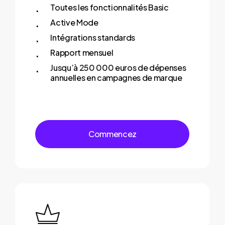
Toutes les fonctionnalités Basic
Active Mode
Intégrations standards
Rapport mensuel
Jusqu’à 250 000 euros de dépenses
annuelles en campagnes de marque
C
o
m
m
e
n
c
e
z