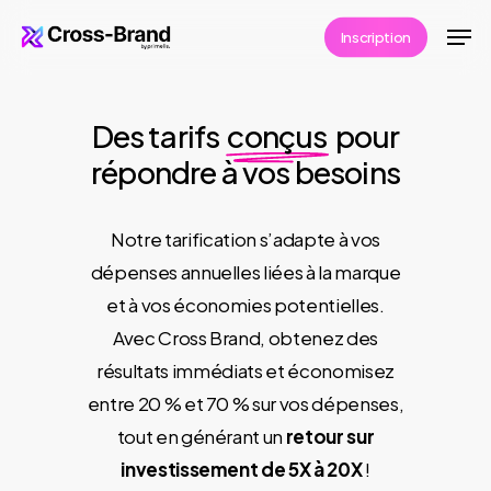
Skip
Men
Inscription
to
Close
main
Menu
content
Des tarifs
conçus
pour
répondre à vos besoins
Notre tarification s’adapte à vos
dépenses annuelles liées à la marque
et à vos économies potentielles.
Avec Cross Brand, obtenez des
résultats immédiats et économisez
entre 20 % et 70 % sur vos dépenses,
tout en générant un
retour sur
investissement de 5X à 20X
!