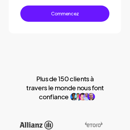
C
o
m
m
e
n
c
e
z
Plus de 150 clients à
travers le monde nous font
confiance