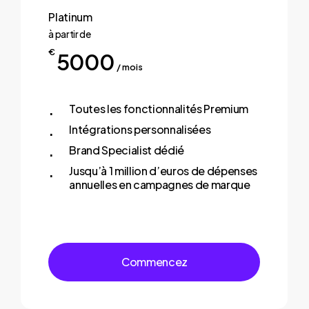
Platinum
à partir de
€
5000
/ mois
Toutes les fonctionnalités Premium
Intégrations personnalisées
Brand Specialist dédié
Jusqu’à 1 million d’euros de dépenses
annuelles en campagnes de marque
C
o
m
m
e
n
c
e
z